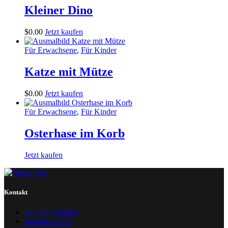
Kleiner Dino
$
0
.
00
Jetzt kaufen
Für Erwachsene
,
Für Kinder
Katze mit Mütze
$
0
.
00
Jetzt kaufen
Für Erwachsene
,
Für Kinder
Osterhase im Korb
Jetzt kaufen
Kontakt
Kontaktformular
Wissenswertes