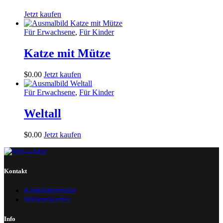
Jetzt kaufen
Für Erwachsene
,
Für Kinder
Katze mit Mütze
$
0
.
00
Jetzt kaufen
Für Erwachsene
,
Für Kinder
Weltall
$
0
.
00
Jetzt kaufen
Kontakt
Kontaktformular
Wissenswertes
Info