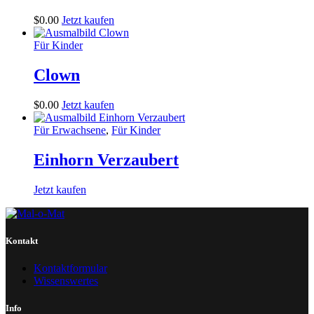
$
0
.
00
Jetzt kaufen
Für Kinder
Clown
$
0
.
00
Jetzt kaufen
Für Erwachsene
,
Für Kinder
Einhorn Verzaubert
Jetzt kaufen
Kontakt
Kontaktformular
Wissenswertes
Info