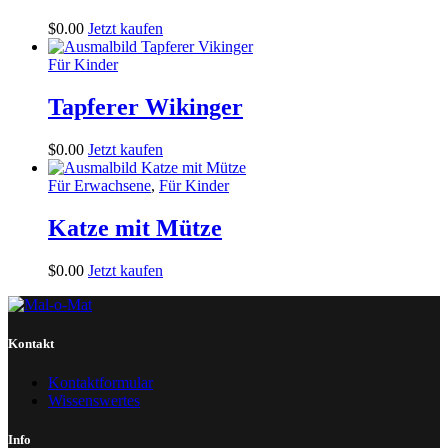
$
0
.
00
Jetzt kaufen
Für Kinder
Tapferer Wikinger
$
0
.
00
Jetzt kaufen
Für Erwachsene
,
Für Kinder
Katze mit Mütze
$
0
.
00
Jetzt kaufen
Kontakt
Kontaktformular
Wissenswertes
Info