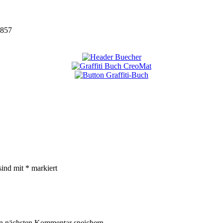
857
sind mit
*
markiert
n nächsten Kommentar speichern.