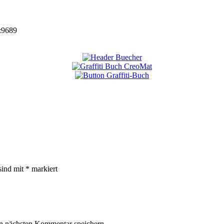
:
9689
sind mit
*
markiert
n nächsten Kommentar speichern.