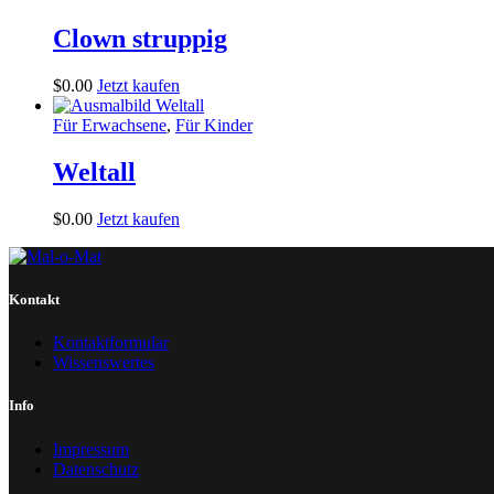
Clown struppig
$
0
.
00
Jetzt kaufen
Für Erwachsene
,
Für Kinder
Weltall
$
0
.
00
Jetzt kaufen
Kontakt
Kontaktformular
Wissenswertes
Info
Impressum
Datenschutz