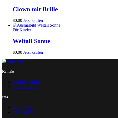
Clown mit Brille
$
0
.
00
Jetzt kaufen
Für Kinder
Weltall Sonne
$
0
.
00
Jetzt kaufen
Kontakt
Kontaktformular
Wissenswertes
Info
Impressum
Datenschutz