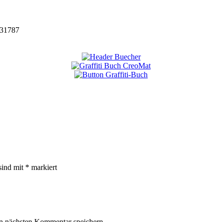
31787
sind mit
*
markiert
n nächsten Kommentar speichern.