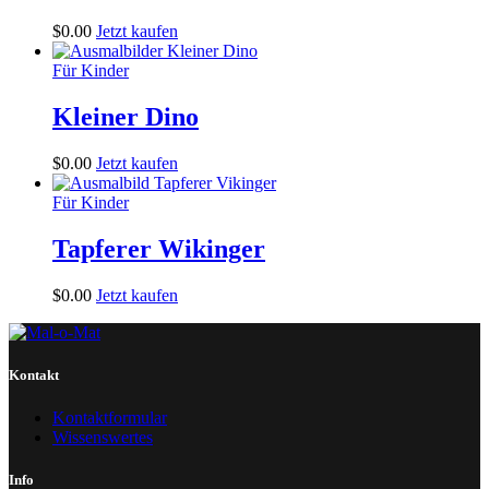
$
0
.
00
Jetzt kaufen
Für Kinder
Kleiner Dino
$
0
.
00
Jetzt kaufen
Für Kinder
Tapferer Wikinger
$
0
.
00
Jetzt kaufen
Kontakt
Kontaktformular
Wissenswertes
Info