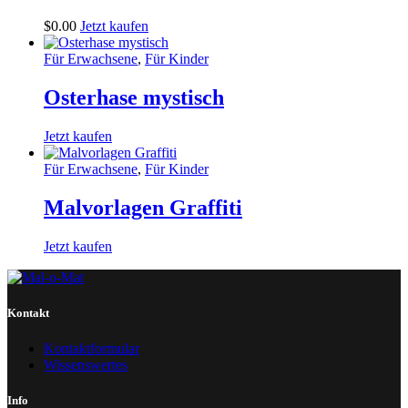
$
0
.
00
Jetzt kaufen
Für Erwachsene
,
Für Kinder
Osterhase mystisch
Jetzt kaufen
Für Erwachsene
,
Für Kinder
Malvorlagen Graffiti
Jetzt kaufen
Kontakt
Kontaktformular
Wissenswertes
Info