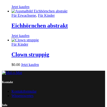
Jetzt kaufen
Für Erwachsene
,
Für Kinder
Eichhörnchen abstrakt
Jetzt kaufen
Für Kinder
Clown struppig
$
0
.
00
Jetzt kaufen
Kontakt
Kontaktformular
Wissenswertes
Info