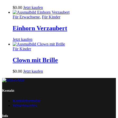
$
0
.
00
Jetzt kaufen
Für Erwachsene
,
Für Kinder
Einhorn Verzaubert
Jetzt kaufen
Für Kinder
Clown mit Brille
$
0
.
00
Jetzt kaufen
Kontakt
Kontaktformular
Wissenswertes
Info