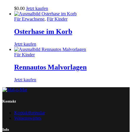
$
0
.
00
Jetzt kaufen
Für Erwachsene
,
Für Kinder
Osterhase im Korb
Jetzt kaufen
Für Kinder
Rennautos Malvorlagen
Jetzt kaufen
Kontakt
Kontaktformular
Wissenswertes
Info