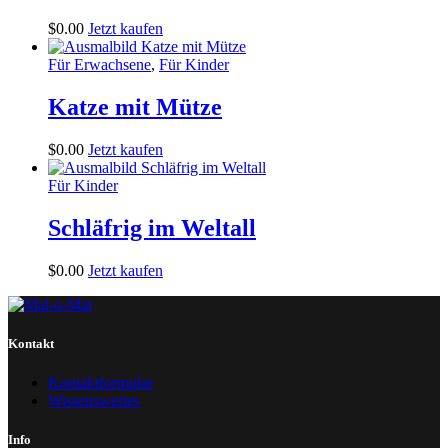
$
0
.
00
Jetzt kaufen
Für Erwachsene
,
Für Kinder
Katze mit Mütze
$
0
.
00
Jetzt kaufen
Für Kinder
Schläfrig im Weltall
$
0
.
00
Jetzt kaufen
Kontakt
Kontaktformular
Wissenswertes
Info