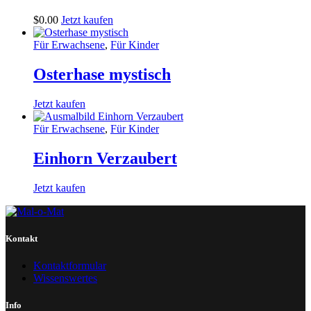
$
0
.
00
Jetzt kaufen
Für Erwachsene
,
Für Kinder
Osterhase mystisch
Jetzt kaufen
Für Erwachsene
,
Für Kinder
Einhorn Verzaubert
Jetzt kaufen
Kontakt
Kontaktformular
Wissenswertes
Info