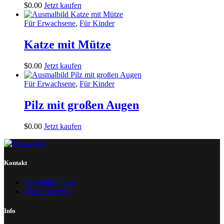
$
0
.
00
Jetzt kaufen
Für Erwachsene
,
Für Kinder
Katze mit Mütze
$
0
.
00
Jetzt kaufen
Für Erwachsene
,
Für Kinder
Pilz mit großen Augen
$
0
.
00
Jetzt kaufen
Kontakt
Kontaktformular
Wissenswertes
Info