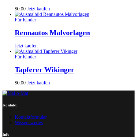
$
0
.
00
Jetzt kaufen
Für Kinder
Rennautos Malvorlagen
Jetzt kaufen
Für Kinder
Tapferer Wikinger
$
0
.
00
Jetzt kaufen
Kontakt
Kontaktformular
Wissenswertes
Info