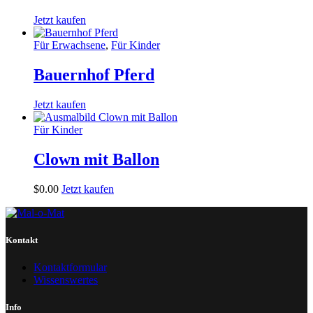
Jetzt kaufen
Für Erwachsene
,
Für Kinder
Bauernhof Pferd
Jetzt kaufen
Für Kinder
Clown mit Ballon
$
0
.
00
Jetzt kaufen
Kontakt
Kontaktformular
Wissenswertes
Info