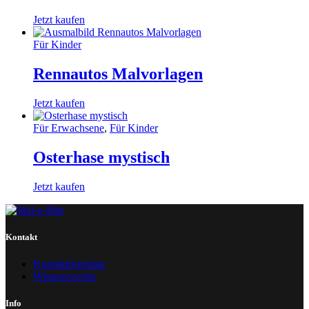
Jetzt kaufen
Für Kinder
Rennautos Malvorlagen
Jetzt kaufen
Für Erwachsene
,
Für Kinder
Osterhase mystisch
Jetzt kaufen
Kontakt
Kontaktformular
Wissenswertes
Info