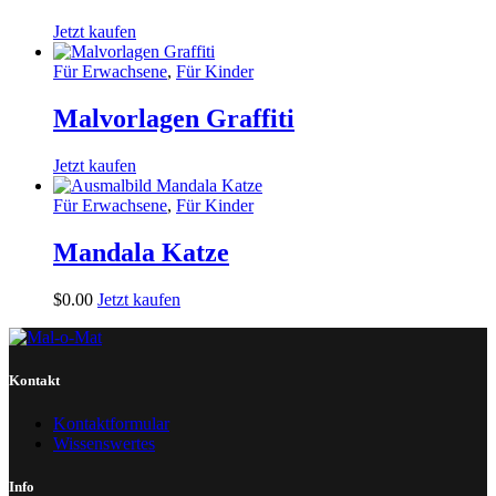
Jetzt kaufen
Für Erwachsene
,
Für Kinder
Malvorlagen Graffiti
Jetzt kaufen
Für Erwachsene
,
Für Kinder
Mandala Katze
$
0
.
00
Jetzt kaufen
Kontakt
Kontaktformular
Wissenswertes
Info