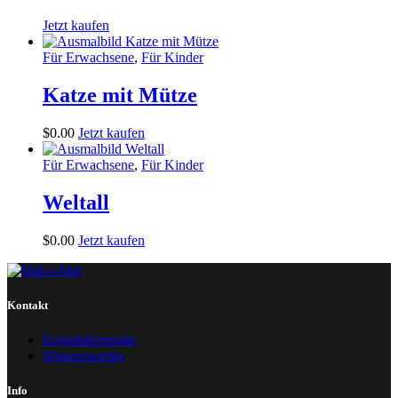
Jetzt kaufen
Für Erwachsene
,
Für Kinder
Katze mit Mütze
$
0
.
00
Jetzt kaufen
Für Erwachsene
,
Für Kinder
Weltall
$
0
.
00
Jetzt kaufen
Kontakt
Kontaktformular
Wissenswertes
Info