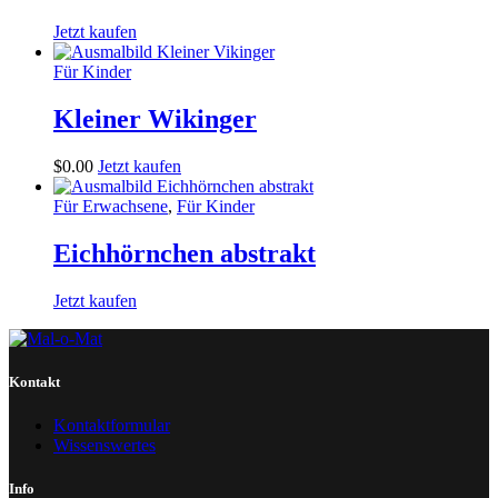
Jetzt kaufen
Für Kinder
Kleiner Wikinger
$
0
.
00
Jetzt kaufen
Für Erwachsene
,
Für Kinder
Eichhörnchen abstrakt
Jetzt kaufen
Kontakt
Kontaktformular
Wissenswertes
Info