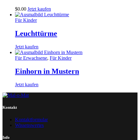
$
0
.
00
Jetzt kaufen
Für Kinder
Leuchttürme
Jetzt kaufen
Für Erwachsene
,
Für Kinder
Einhorn in Mustern
Jetzt kaufen
Kontakt
Kontaktformular
Wissenswertes
Info