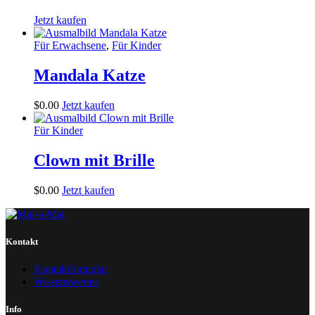
Jetzt kaufen
Für Erwachsene
,
Für Kinder
Mandala Katze
$
0
.
00
Jetzt kaufen
Für Kinder
Clown mit Brille
$
0
.
00
Jetzt kaufen
Kontakt
Kontaktformular
Wissenswertes
Info