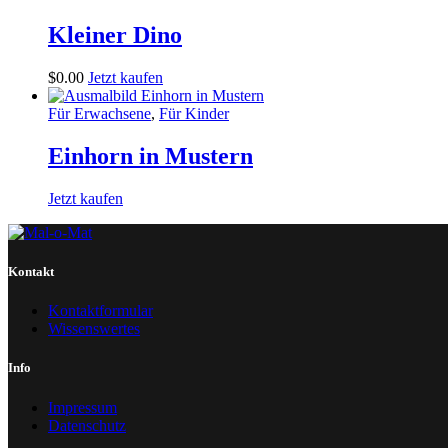
Kleiner Dino
$
0
.
00
Jetzt kaufen
Für Erwachsene
,
Für Kinder
Einhorn in Mustern
Jetzt kaufen
Kontakt
Kontaktformular
Wissenswertes
Info
Impressum
Datenschutz