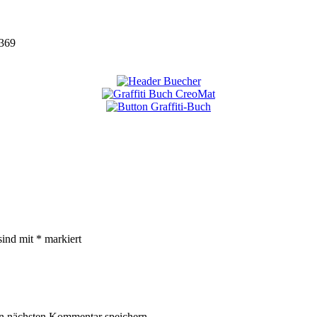
369
sind mit
*
markiert
n nächsten Kommentar speichern.