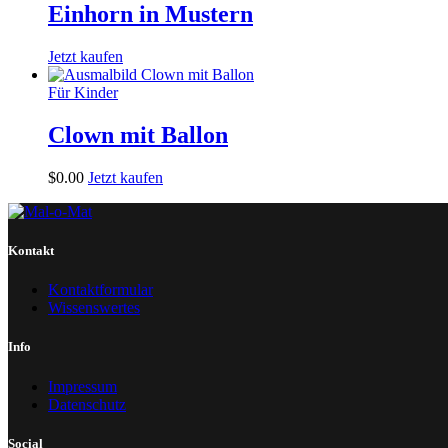
Einhorn in Mustern
Jetzt kaufen
Für Kinder
Clown mit Ballon
$
0
.
00
Jetzt kaufen
Kontakt
Kontaktformular
Wissenswertes
Info
Impressum
Datenschutz
Social