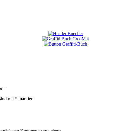
nd“
sind mit
*
markiert
n nächsten Kommentar speichern.