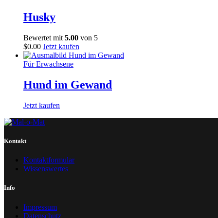
Husky
Bewertet mit
5.00
von 5
$
0
.
00
Jetzt kaufen
Für Erwachsene
Hund im Gewand
Jetzt kaufen
Kontakt
Kontaktformular
Wissenswertes
Info
Impressum
Datenschutz