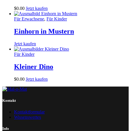
$
0
.
00
Jetzt kaufen
Für Erwachsene
,
Für Kinder
Einhorn in Mustern
Jetzt kaufen
Für Kinder
Kleiner Dino
$
0
.
00
Jetzt kaufen
Kontakt
Kontaktformular
Wissenswertes
Info