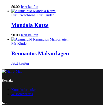
$
0
.
00
Jetzt kaufen
Für Erwachsene
,
Für Kinder
Mandala Katze
$
0
.
00
Jetzt kaufen
Für Kinder
Rennautos Malvorlagen
Jetzt kaufen
Kontakt
Kontaktformular
Wissenswertes
Info