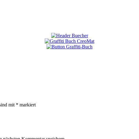
sind mit
*
markiert
n nächsten Kommentar speichern.