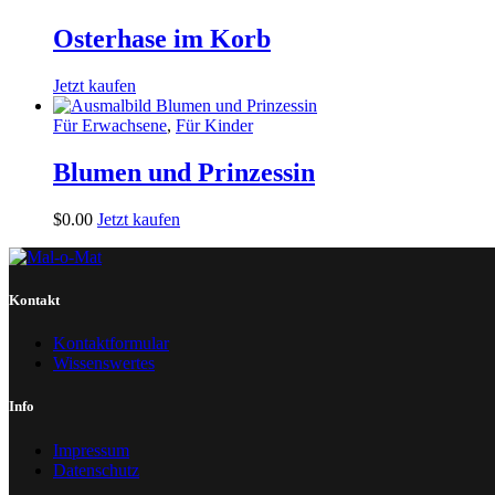
Osterhase im Korb
Jetzt kaufen
Für Erwachsene
,
Für Kinder
Blumen und Prinzessin
$
0
.
00
Jetzt kaufen
Kontakt
Kontaktformular
Wissenswertes
Info
Impressum
Datenschutz