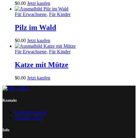
$
0
.
00
Jetzt kaufen
Für Erwachsene
,
Für Kinder
Pilz im Wald
$
0
.
00
Jetzt kaufen
Für Erwachsene
,
Für Kinder
Katze mit Mütze
$
0
.
00
Jetzt kaufen
Kontakt
Kontaktformular
Wissenswertes
Info