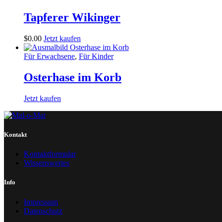
Tapferer Wikinger
$
0
.
00
Jetzt kaufen
Für Erwachsene
,
Für Kinder
Osterhase im Korb
Jetzt kaufen
Kontakt
Kontaktformular
Wissenswertes
Info
Impressum
Datenschutz