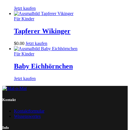
Jetzt kaufen
Für Kinder
Tapferer Wikinger
$
0
.
00
Jetzt kaufen
Für Kinder
Baby Eichhörnchen
Jetzt kaufen
Kontakt
Kontaktformular
Wissenswertes
Info